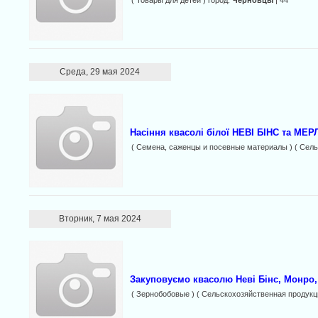
( Товары для детей ) город:
Черновцы
| 44
Среда, 29 мая 2024
Насіння квасолі білої НЕВІ БІНС та МЕРЛ
( Семена, саженцы и посевные материалы ) ( Сель
Вторник, 7 мая 2024
Закуповуємо квасолю Неві Бінс, Монро,
( Зернобобовые ) ( Сельскохозяйственная продукц