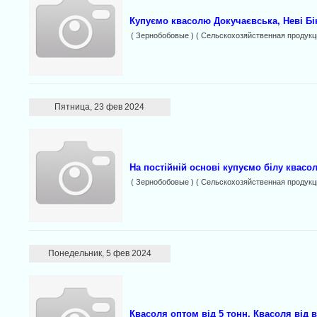
Купуємо квасолю Докучаєвська, Неві Бін
( Зернобобовые ) ( Сельскохозяйственная продукц
Пятница, 23 фев 2024
На постійній основі купуємо білу квасо
( Зернобобовые ) ( Сельскохозяйственная продукц
Понедельник, 5 фев 2024
Квасоля оптом від 5 тонн. Квасоля від 