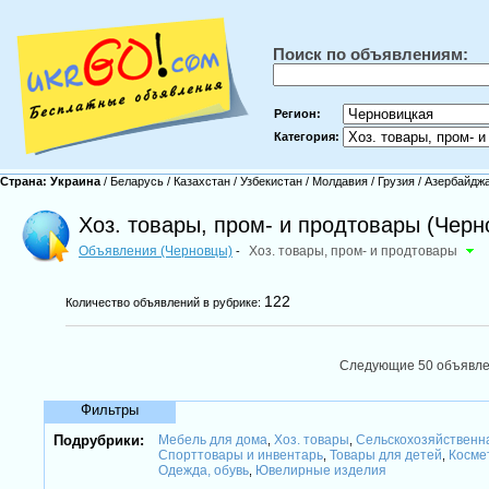
Поиск по объявлениям:
Регион:
Категория:
Страна:
Украина
/
Беларусь
/
Казахстан
/
Узбекистан
/
Молдавия
/
Грузия
/
Азербайдж
Хоз. товары, пром- и продтовары (Черн
Объявления (Черновцы)
Хоз. товары, пром- и продтовары
-
122
Количество объявлений в рубрике:
Следующие 50 объявл
Фильтры
Подрубрики:
Мебель для дома
Хоз. товары
Сельскохозяйственн
,
,
Спорттовары и инвентарь
Товары для детей
Косме
,
,
Одежда, обувь
Ювелирные изделия
,