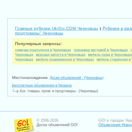
Главные рубрики UkrGo.COM Черновцы
Рубрики в раз
|
продтовары" Черновцы
Популярные запросы:
семечка подсолнуха в Черновцах
тренажер кистевой в Черновцах
Черновцах
морская капуста в Черновцах
мебель горка в Черновцах
Черновцах
мебель подержанная в Черновцах
мебель старинная в
Местонахождение:
Доски объявлений - (Черновцы)
Бесплатные объявления в Украине
Хоз. товары, пром- и продтовары - (Черновцы)
© 2006-2026
GO! в городах Укр
Доски объявлений GO!
Объявления Новод