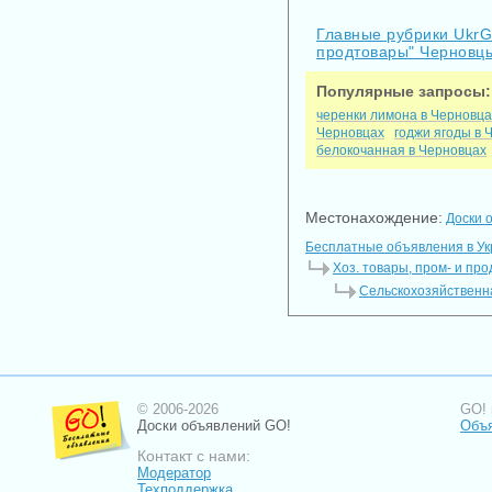
Главные рубрики Ukr
продтовары" Черновц
Популярные запросы:
черенки лимона в Черновца
Черновцах
годжи ягоды в 
белокочанная в Черновцах
Местонахождение:
Доски 
Бесплатные объявления в У
Хоз. товары, пром- и пр
Сельскохозяйственн
© 2006-2026
GO! 
Доски объявлений GO!
Объя
Контакт с нами:
Модератор
Техподдержка