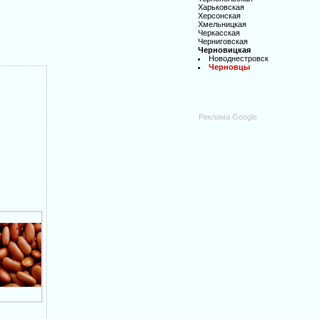
Харьковская
Херсонская
Хмельницкая
Черкасская
Черниговская
Черновицкая
Новоднестровск
Черновцы
Реклама Google