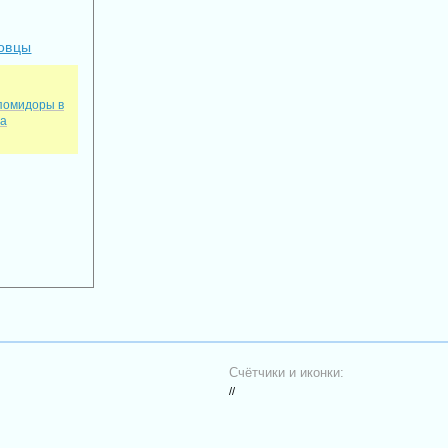
новцы
помидоры в
та
Счётчики и иконки:
//