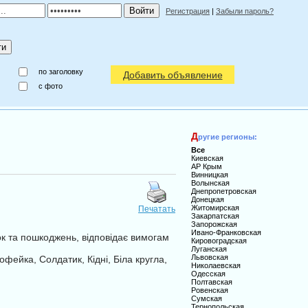
Регистрация
|
Забыли пароль?
по заголовку
Добавить объявление
c фото
Д
ругие регионы:
Все
Киевская
АР Крым
Винницкая
Волынская
Днепропетровская
Донецкая
Житомирская
Печатать
Закарпатская
Запорожская
Ивано-Франковская
к та пошкоджень, відповідає вимогам
Кировоградская
Луганская
Львовская
офейка, Солдатик, Кідні, Біла кругла,
Николаевская
Одесская
Полтавская
Ровенская
Сумская
Тернопольская