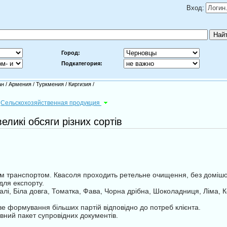
Вход:
Город:
Подкатегория:
ан
/
Армения
/
Туркмения
/
Киргизия
/
Сельскохозяйственная продукция
еликі обсяги різних сортів
м транспортом. Квасоля проходить ретельне очищення, без домішо
для експорту.
Чалі, Біла довга, Томатка, Фава, Чорна дрібна, Шоколадниця, Ліма, К
е формування більших партій відповідно до потреб клієнта.
ний пакет супровідних документів.