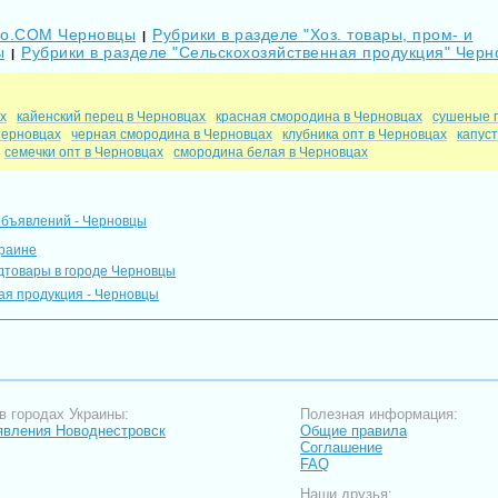
Go.COM Черновцы
Рубрики в разделе "Хоз. товары, пром- и
|
ы
Рубрики в разделе "Сельскохозяйственная продукция" Чер
|
х
кайенский перец в Черновцах
красная смородина в Черновцах
сушеные 
Черновцах
черная смородина в Черновцах
клубника опт в Черновцах
капус
семечки опт в Черновцах
смородина белая в Черновцах
объявлений - Черновцы
краине
одтовары в городе Черновцы
ая продукция - Черновцы
в городах Украины:
Полезная информация:
вления Новоднестровск
Общие правила
Соглашение
FAQ
Наши друзья: