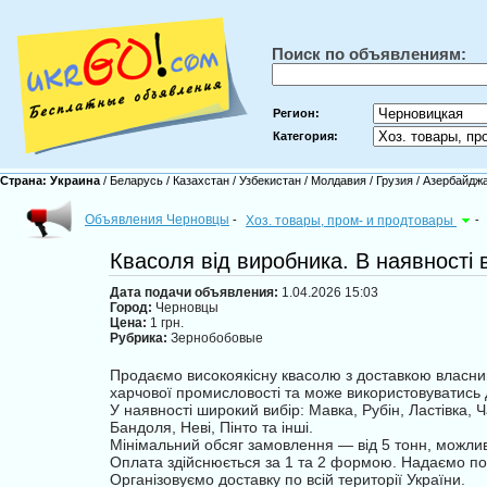
Поиск по объявлениям:
Регион:
Категория:
Страна:
Украина
/
Беларусь
/
Казахстан
/
Узбекистан
/
Молдавия
/
Грузия
/
Азербайдж
Объявления Черновцы
-
Хоз. товары, пром- и продтовары
-
Квасоля від виробника. В наявності в
Дата подачи объявления:
1.04.2026 15:03
Город:
Черновцы
Цена:
1 грн.
Рубрика:
Зернобобовые
Продаємо високоякісну квасолю з доставкою власни
харчової промисловості та може використовуватись 
У наявності широкий вибір: Мавка, Рубін, Ластівка, 
Бандоля, Неві, Пінто та інші.
Мінімальний обсяг замовлення — від 5 тонн, можлив
Оплата здійснюється за 1 та 2 формою. Надаємо пов
Організовуємо доставку по всій території України.