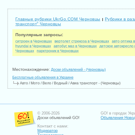
Главные рубрики UkrGo.COM Черновцы
Рубрики в раз
|
транспорт" Черновцы
Популярные запросы:
ситроен в Черновцах
вертолет стрекоза в Черновцах
авто оптика 
hyundai в Черновцах
автобус маз в Черновцах
детское автокресло
Черновцах
парктроник в Черновцах
Местонахождение:
Доски объявлений - (Черновцы)
Бесплатные объявления в Украине
Авто / Мото / Вело / Водный / Авиа транспорт - (Черновцы)
© 2006-2026
GO! в городах Укр
Доски объявлений GO!
Объявления Новод
Контакт с нами:
Модератор