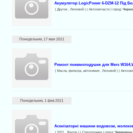
Акумулятор LogicPower 6-DZM-12 Під Бо
( Другое , Легковой ) ( Автозапчасти ) город:
Черн
Понедельник, 17 мая 2021
Ремонт пневмоподушек для Mers W164,W
( Масла, фильтра, автохимия , Легковой ) ( Автозап
Понедельник, 1 фев 2021
Асенізаторні машини водовози, молоково
( 2021 , Другое ) ( Спецтехника ) город:
Черновцы