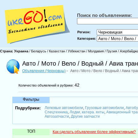
Поиск по объявлениям:
Регион:
Категория:
Страна:
Украина
/
Беларусь
/
Казахстан
/
Узбекистан
/
Молдавия
/
Грузия
/
Азербайдж
Авто / Мото / Вело / Водный / Авиа тра
Объявления (Черновцы)
Авто / Мото / Вело / Водный / Авиа тр
-
42
Количество объявлений в рубрике:
Фильтры
Подрубрики:
Легковые автомобили
Грузовые автомобили
Автобу
,
,
Спецтехника
Лодки, катера. яхты
Авиационный тра
,
,
Автозапчасти
Другие запчасти
,
ТОП
Как сделать объявление более эффективным?