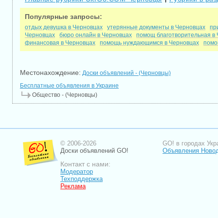
Популярные запросы:
отдых девушка в Черновцах
утерянные документы в Черновцах
пр
Черновцах
бюро онлайн в Черновцах
помощ благотворительная в
финансовая в Черновцах
помощь нуждающимся в Черновцах
помо
Местонахождение:
Доски объявлений - (Черновцы)
Бесплатные объявления в Украине
Общество - (Черновцы)
© 2006-2026
GO! в городах Укр
Доски объявлений GO!
Объявления Новод
Контакт с нами:
Модератор
Техподдержка
Реклама