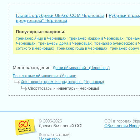
Главные рубрики UkrGo.COM Черновцы
Рубрики в раз
|
продтовары" Черновцы
Популярные запросы:
тренажер яйцо в Черновцах
тренажер мэджик в Черновцах
тренаж
Черновцах
тренажеры дома в Черновцах
тренажер бубновского в 
сотского в Черновцах
тренажер гоша в Черновцах
тренажер обруч 
Местонахождение:
Доски объявлений - (Черновцы)
Бесплатные объявления в Украине
Хоз. товары, пром- и продтовары - (Черновцы)
Спорттовары и инвентарь - (Черновцы)
© 2006-2026
GO! в городах Укр
Доски объявлений GO!
Объявления Новод
Контакт с нами:
Модератор