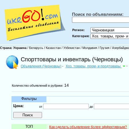
Поиск по объявлениям:
Регион:
Категория:
Страна:
Украина
/
Беларусь
/
Казахстан
/
Узбекистан
/
Молдавия
/
Грузия
/
Азербайдж
Спорттовары и инвентарь (Черновцы)
Объявления (Черновцы)
Хоз. товары, пром- и продтовары
-
-
14
Количество объявлений в рубрике:
Фильтры
Цена:
от
до
ТОП
Как сделать объявление более эффективным?