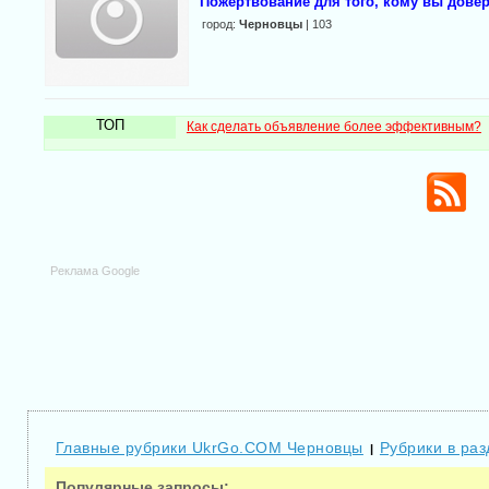
Пожертвование для того, кому вы дове
город:
Черновцы
| 103
ТОП
Как сделать объявление более эффективным?
Реклама Google
Главные рубрики UkrGo.COM Черновцы
Рубрики в ра
|
Популярные запросы: