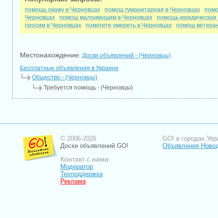
помощь окажу в Черновцах
помощ гуманитарная в Черновцах
помо
Черновцах
помощ малоимущим в Черновцах
помощь юридическая 
просим в Черновцах
помогите умереть в Черновцах
помощ ветеран
Местонахождение:
Доски объявлений - (Черновцы)
Бесплатные объявления в Украине
Общество - (Черновцы)
Требуется помощь - (Черновцы)
© 2006-2026
GO! в городах Укр
Доски объявлений GO!
Объявления Новод
Контакт с нами:
Модератор
Техподдержка
Реклама