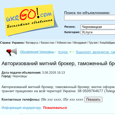
Поиск по объявлениям:
Регион:
Категория:
Страна:
Украина
/
Беларусь
/
Казахстан
/
Узбекистан
/
Молдавия
/
Грузия
/
Азербайдж
Объявления Черновцы
-
Услуги
-
Транспорт, экспедитор, т
Авторизований митний брокер, таможенный бро
Дата подачи объявления:
3.06.2026 16:13
Город:
Черновцы
Авторизований митний брокер, таможенный брокер, митне оформлен
транзит працюємо на всій території України. 38 0509764677 (Tele
Контактные телефоны:
09x xxx xxxx; 05x xxx xxxx
Информация модератору:
Пожаловаться