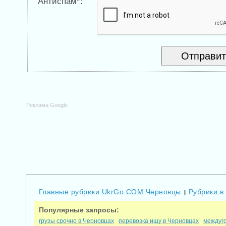
Антиспам*:
Реклама Google
Главные рубрики UkrGo.COM Черновцы
Рубрики в
|
Популярные запросы:
грузы срочно в Черновцах
перевозка ищу в Черновцах
междуго